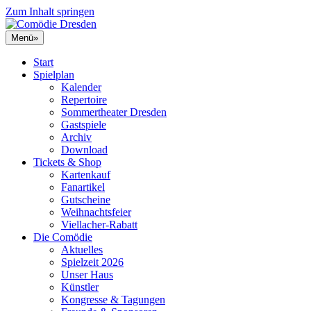
Zum Inhalt springen
Menü
»
Start
Spielplan
Kalender
Repertoire
Sommertheater Dresden
Gastspiele
Archiv
Download
Tickets & Shop
Kartenkauf
Fanartikel
Gutscheine
Weihnachtsfeier
Viellacher-Rabatt
Die Comödie
Aktuelles
Spielzeit 2026
Unser Haus
Künstler
Kongresse & Tagungen