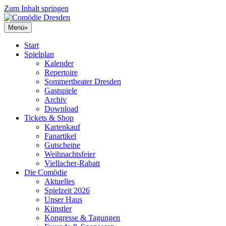
Zum Inhalt springen
Menü
»
Start
Spielplan
Kalender
Repertoire
Sommertheater Dresden
Gastspiele
Archiv
Download
Tickets & Shop
Kartenkauf
Fanartikel
Gutscheine
Weihnachtsfeier
Viellacher-Rabatt
Die Comödie
Aktuelles
Spielzeit 2026
Unser Haus
Künstler
Kongresse & Tagungen