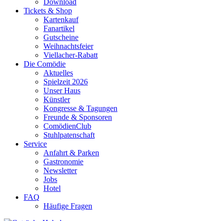
Download
Tickets & Shop
Kartenkauf
Fanartikel
Gutscheine
Weihnachtsfeier
Viellacher-Rabatt
Die Comödie
Aktuelles
Spielzeit 2026
Unser Haus
Künstler
Kongresse & Tagungen
Freunde & Sponsoren
ComödienClub
Stuhlpatenschaft
Service
Anfahrt & Parken
Gastronomie
Newsletter
Jobs
Hotel
FAQ
Häufige Fragen