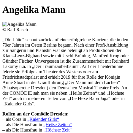
Angelika Mann
© Ralf Rasch
„Die Lütte“ schaut zurück auf eine erfolgreiche Karriere, die in den
70er Jahren im Osten Berlins begann. Nach einer Profi-Ausbildung
zur Sängerin und Pianistin war sie beteiligt an Produktionen der
Klaus-Lenz-Bigband sowie mit Uschi Brüning, Manfred Krug oder
Günther Fischer. Unvergessen ist die Zusammenarbeit mit Reinhard
Lakomy u.a. in „Der Traumzauberbaum“. Auf der Theaterbühne
feierte sie Erfolge am Theater des Westens oder am
Friedrichstadtpalast und erhielt 2019 für ihre Rolle der Königin
Anne Stuart in der Uraufführung „Der Mann mit dem Lachen“
(Staatsoperette Dresden) den Deutschen Musical Theater Preis. An
der COMÖDIE sah man sie neben „Heiße Zeiten“ und „Höchste
Zeit“ auch in mehreren Teilen von „Die Hexe Baba Jaga“ oder in
„Kalender Girls“.
Rollen an der Comödie Dresden:
– als Cora in
„Kalender Girls“
– als Die Hausfrau in
„Heiße Zeiten“
– als Die Hausfrau in
„Höchste Zeit“