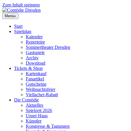
Zum Inhalt springen
Menü
»
Start
Spielplan
Kalender
Repertoire
Sommertheater Dresden
Gastspiele
Archiv
Download
Tickets & Shop
Kartenkauf
Fanartikel
Gutscheine
Weihnachtsfeier
Viellacher-Rabatt
Die Comödie
Aktuelles
Spielzeit 2026
Unser Haus
Künstler
Kongresse & Tagungen