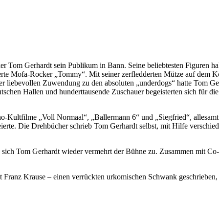
 Tom Gerhardt sein Publikum in Bann. Seine beliebtesten Figuren habe
rte Mofa-Rocker „Tommy“. Mit seiner zerfledderten Mütze auf dem Kop
der liebevollen Zuwendung zu den absoluten „underdogs“ hatte Tom Ge
utschen Hallen und hunderttausende Zuschauer begeisterten sich für d
o-Kultfilme „Voll Normaal“, „Ballermann 6“ und „Siegfried“, allesam
feierte. Die Drehbücher schrieb Tom Gerhardt selbst, mit Hilfe versc
 sich Tom Gerhardt wieder vermehrt der Bühne zu. Zusammen mit Co-Au
it Franz Krause – einen verrückten urkomischen Schwank geschrieben, d