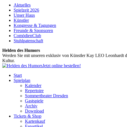
Aktuelles
Spielzeit 2026
Unser Haus
Künstler
Kongresse & Tagungen
Freunde & Sponsoren
ComödienClub
Stuhlpatenschaft
Helden des Humors
Werden Sie mit unseren exklusiv von Künstler Kay LEO Leonhardt de
Kultur.
Jetzt online bestellen!
Start
Spielplan
Kalender
Repertoire
Sommertheater Dresden
Gastspiele
Archiv
Download
Tickets & Shop
Kartenkauf
Fanartikel