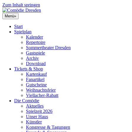
Zum Inhalt springen
Menü
»
Start
Spielplan
Kalender
Repertoire
Sommertheater Dresden
Gastspiele
Archiv
Download
Tickets & Shop
Kartenkauf
Fanartikel
Gutscheine
Weihnachtsfeier
Viellacher-Rabatt
Die Comödie
Aktuelles
Spielzeit 2026
Unser Haus
Künstler
Kongresse & Tagungen