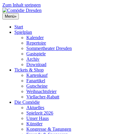
Zum Inhalt springen
Menü
»
Start
Spielplan
Kalender
Repertoire
Sommertheater Dresden
Gastspiele
Archiv
Download
Tickets & Shop
Kartenkauf
Fanartikel
Gutscheine
Weihnachtsfeier
Viellacher-Rabatt
Die Comödie
Aktuelles
Spielzeit 2026
Unser Haus
Künstler
Kongresse & Tagungen