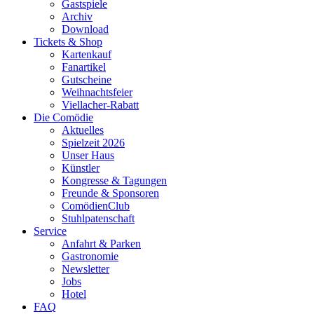
Gastspiele
Archiv
Download
Tickets & Shop
Kartenkauf
Fanartikel
Gutscheine
Weihnachtsfeier
Viellacher-Rabatt
Die Comödie
Aktuelles
Spielzeit 2026
Unser Haus
Künstler
Kongresse & Tagungen
Freunde & Sponsoren
ComödienClub
Stuhlpatenschaft
Service
Anfahrt & Parken
Gastronomie
Newsletter
Jobs
Hotel
FAQ