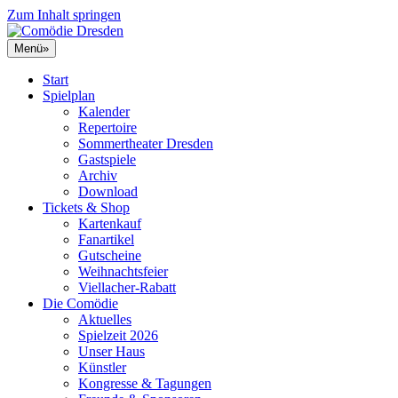
Zum Inhalt springen
Menü
»
Start
Spielplan
Kalender
Repertoire
Sommertheater Dresden
Gastspiele
Archiv
Download
Tickets & Shop
Kartenkauf
Fanartikel
Gutscheine
Weihnachtsfeier
Viellacher-Rabatt
Die Comödie
Aktuelles
Spielzeit 2026
Unser Haus
Künstler
Kongresse & Tagungen