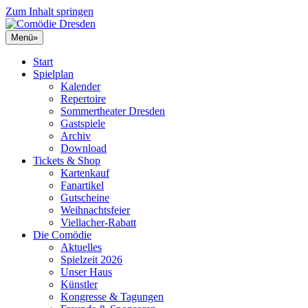
Zum Inhalt springen
Menü
»
Start
Spielplan
Kalender
Repertoire
Sommertheater Dresden
Gastspiele
Archiv
Download
Tickets & Shop
Kartenkauf
Fanartikel
Gutscheine
Weihnachtsfeier
Viellacher-Rabatt
Die Comödie
Aktuelles
Spielzeit 2026
Unser Haus
Künstler
Kongresse & Tagungen