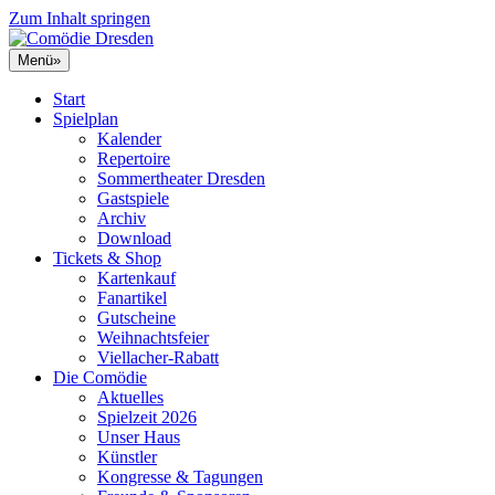
Zum Inhalt springen
Menü
»
Start
Spielplan
Kalender
Repertoire
Sommertheater Dresden
Gastspiele
Archiv
Download
Tickets & Shop
Kartenkauf
Fanartikel
Gutscheine
Weihnachtsfeier
Viellacher-Rabatt
Die Comödie
Aktuelles
Spielzeit 2026
Unser Haus
Künstler
Kongresse & Tagungen