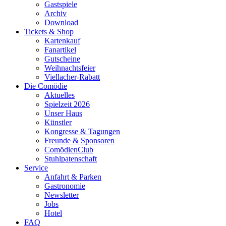
Gastspiele
Archiv
Download
Tickets & Shop
Kartenkauf
Fanartikel
Gutscheine
Weihnachtsfeier
Viellacher-Rabatt
Die Comödie
Aktuelles
Spielzeit 2026
Unser Haus
Künstler
Kongresse & Tagungen
Freunde & Sponsoren
ComödienClub
Stuhlpatenschaft
Service
Anfahrt & Parken
Gastronomie
Newsletter
Jobs
Hotel
FAQ