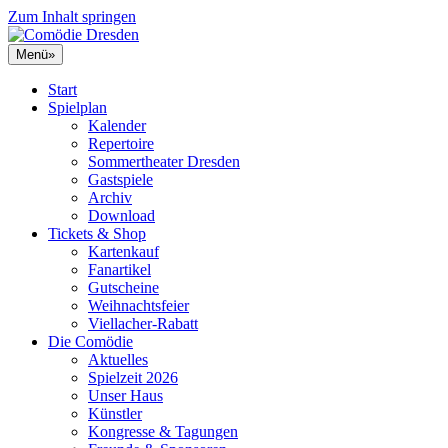
Zum Inhalt springen
Menü
»
Start
Spielplan
Kalender
Repertoire
Sommertheater Dresden
Gastspiele
Archiv
Download
Tickets & Shop
Kartenkauf
Fanartikel
Gutscheine
Weihnachtsfeier
Viellacher-Rabatt
Die Comödie
Aktuelles
Spielzeit 2026
Unser Haus
Künstler
Kongresse & Tagungen