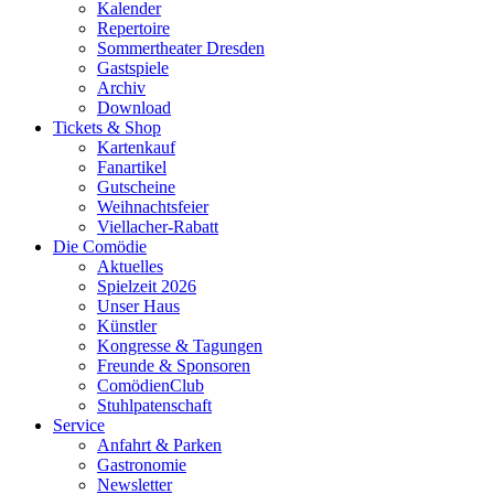
Kalender
Repertoire
Sommertheater Dresden
Gastspiele
Archiv
Download
Tickets & Shop
Kartenkauf
Fanartikel
Gutscheine
Weihnachtsfeier
Viellacher-Rabatt
Die Comödie
Aktuelles
Spielzeit 2026
Unser Haus
Künstler
Kongresse & Tagungen
Freunde & Sponsoren
ComödienClub
Stuhlpatenschaft
Service
Anfahrt & Parken
Gastronomie
Newsletter