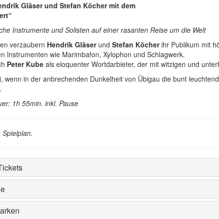
endrik Gläser und Stefan Köcher mit dem
ert“
he Instrumente und Solisten auf einer rasanten Reise um die Welt
hren verzaubern
Hendrik Gläser
und
Stefan Köcher
ihr Publikum mit h
ten Instrumenten wie Marimbafon, Xylophon und Schlagwerk.
ich
Peter Kube
als eloquenter Wortdarbieter, der mit witzigen und un
i, wenn in der anbrechenden Dunkelheit von Übigau die bunt leuchtend
.
er: 1h 55min. inkl. Pause
m Spielplan.
Tickets
ie
Parken