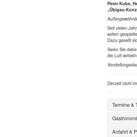
Peter Kube, H
„Übigau-Konz
Außergewöhnlic
Seit vielen Ja
selten gespiel
Dazu gesellt s
Seien Sie dabe
die Luft wirbeln
Vorstellungsdau
Derzeit nicht i
Termine & 
Gastronom
Anfahrt & 