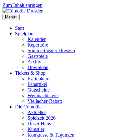
Zum Inhalt springen
Menü
»
Start
Spielplan
Kalender
Repertoire
Sommertheater Dresden
Gastspiele
Archiv
Download
Tickets & Shop
Kartenkauf
Fanartikel
Gutscheine
Weihnachtsfeier
Viellacher-Rabatt
Die Comödie
Aktuelles
Spielzeit 2026
Unser Haus
Künstler
Kongresse & Tagungen