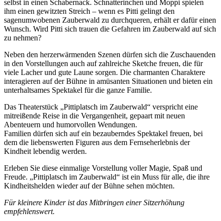
selbst in einen Schabernack. Schnatterinchen und Moppi spielen
ihm einen gewitzten Streich – wenn es Pitti gelingt den
sagenumwobenen Zauberwald zu durchqueren, erhält er dafür einen
Wunsch. Wird Pitti sich trauen die Gefahren im Zauberwald auf sich
zu nehmen?
Neben den herzerwärmenden Szenen dürfen sich die Zuschauenden
in den Vorstellungen auch auf zahlreiche Sketche freuen, die für
viele Lacher und gute Laune sorgen. Die charmanten Charaktere
interagieren auf der Bühne in amüsanten Situationen und bieten ein
unterhaltsames Spektakel für die ganze Familie.
Das Theaterstück „Pittiplatsch im Zauberwald“ verspricht eine
mitreißende Reise in die Vergangenheit, gepaart mit neuen
Abenteuern und humorvollen Wendungen.
Familien dürfen sich auf ein bezauberndes Spektakel freuen, bei
dem die liebenswerten Figuren aus dem Fernseherlebnis der
Kindheit lebendig werden.
Erleben Sie diese einmalige Vorstellung voller Magie, Spaß und
Freude. „Pittiplatsch im Zauberwald“ ist ein Muss für alle, die ihre
Kindheitshelden wieder auf der Bühne sehen möchten.
Für kleinere Kinder ist das Mitbringen einer Sitzerhöhung
empfehlenswert.