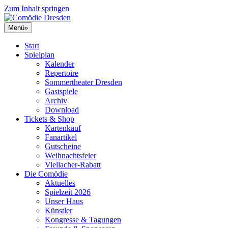
Zum Inhalt springen
Menü
»
Start
Spielplan
Kalender
Repertoire
Sommertheater Dresden
Gastspiele
Archiv
Download
Tickets & Shop
Kartenkauf
Fanartikel
Gutscheine
Weihnachtsfeier
Viellacher-Rabatt
Die Comödie
Aktuelles
Spielzeit 2026
Unser Haus
Künstler
Kongresse & Tagungen