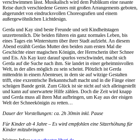
verschwimmen lässt. Musikalisch wird dem Publikum eine rasante
Reise durch verschiedene Genres mit großen Arrangements geboten,
abgerundet von eindrucksvollen Choreografien und einem
außergewöhnlichen Lichtdesign.
Gerda und Kay sind beste Freunde und seit Kindheitstagen
unzertrennlich. Die beiden führen ein ganz normales Leben, bis
eines Tages ein Wintersturm über ihrer Stadt aufzieht. An diesem
Abend erzählt Gerdas Mutter den beiden zum ersten Mal die
Geschichte einer magischen Königin, der Herrscherin über Schnee
und Eis. Als Kay kurz darauf spurlos verschwindet, macht sich
Gerda auf die Suche nach ihm. Sie landet in einer geheimnisvollen
Welt, in der alles möglich zu sein scheint. Plötzlich ist Gerda
mittendrin in einem Abenteuer, in dem sie auf witzige Gestalten
trifft, eine exzentrische Bekanntschaft macht und in die Fänge einer
schrägen Bande gerät. Zum Glück ist sie nicht auf sich alleingestellt
und kann auf unerwartete Hilfe zählen. Doch die Zeit wird knapp
und Gerda muss all ihren Mut aufbringen, um Kay aus der eisigen
Welt der Schneekönigin zu retten…
Dauer der Vorstellungen: ca. 2h 30min inkl. Pause
Für Kinder ab 4 Jahre – Es wird empfohlen eine Sitzerhöhung für
Kinder mitzubringen