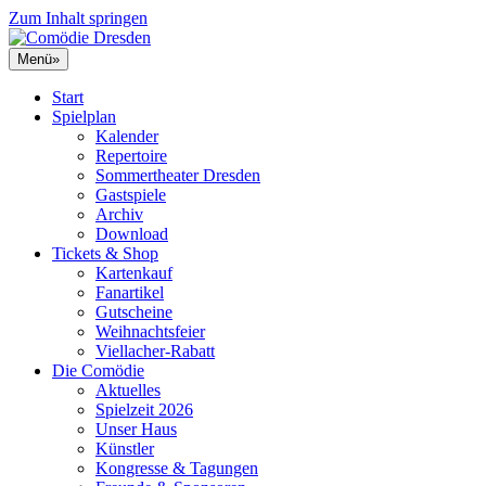
Zum Inhalt springen
Menü
»
Start
Spielplan
Kalender
Repertoire
Sommertheater Dresden
Gastspiele
Archiv
Download
Tickets & Shop
Kartenkauf
Fanartikel
Gutscheine
Weihnachtsfeier
Viellacher-Rabatt
Die Comödie
Aktuelles
Spielzeit 2026
Unser Haus
Künstler
Kongresse & Tagungen