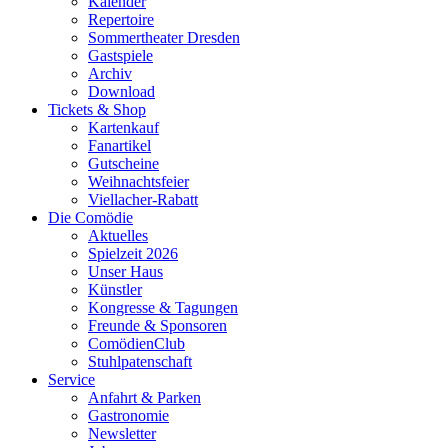
Kalender
Repertoire
Sommertheater Dresden
Gastspiele
Archiv
Download
Tickets & Shop
Kartenkauf
Fanartikel
Gutscheine
Weihnachtsfeier
Viellacher-Rabatt
Die Comödie
Aktuelles
Spielzeit 2026
Unser Haus
Künstler
Kongresse & Tagungen
Freunde & Sponsoren
ComödienClub
Stuhlpatenschaft
Service
Anfahrt & Parken
Gastronomie
Newsletter