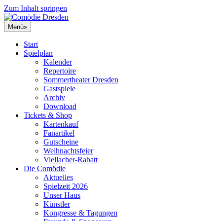
Zum Inhalt springen
Menü
»
Start
Spielplan
Kalender
Repertoire
Sommertheater Dresden
Gastspiele
Archiv
Download
Tickets & Shop
Kartenkauf
Fanartikel
Gutscheine
Weihnachtsfeier
Viellacher-Rabatt
Die Comödie
Aktuelles
Spielzeit 2026
Unser Haus
Künstler
Kongresse & Tagungen