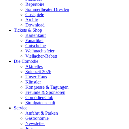
Repertoire
Sommertheater Dresden
Gastspiele
Archiv
Download
Tickets & Shop
Kartenkauf
Fanartikel
Gutscheine
Weihnachtsfeier
Viellacher-Rabatt
Die Comödie
Aktuelles
Spielzeit 2026
Unser Haus
Künstler
Kongresse & Tagungen
Freunde & Sponsoren
ComödienClub
Stuhlpatenschaft
Service
Anfahrt & Parken
Gastronomie
Newsletter
Jobs