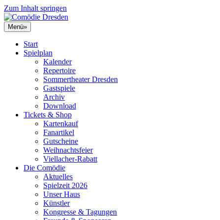
Zum Inhalt springen
Menü
»
Start
Spielplan
Kalender
Repertoire
Sommertheater Dresden
Gastspiele
Archiv
Download
Tickets & Shop
Kartenkauf
Fanartikel
Gutscheine
Weihnachtsfeier
Viellacher-Rabatt
Die Comödie
Aktuelles
Spielzeit 2026
Unser Haus
Künstler
Kongresse & Tagungen