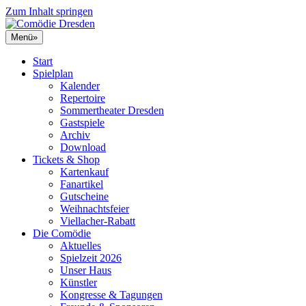
Zum Inhalt springen
Menü
»
Start
Spielplan
Kalender
Repertoire
Sommertheater Dresden
Gastspiele
Archiv
Download
Tickets & Shop
Kartenkauf
Fanartikel
Gutscheine
Weihnachtsfeier
Viellacher-Rabatt
Die Comödie
Aktuelles
Spielzeit 2026
Unser Haus
Künstler
Kongresse & Tagungen