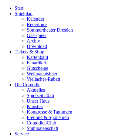
Start
Spielplan
Kalender
Repertoire
Sommertheater Dresden
Gastspiele
Archiv
Download
Tickets & Shop
Kartenkauf
Fanartikel
Gutscheine
Weihnachtsfeier
Viellacher-Rabatt
Die Comödie
Aktuelles
Spielzeit 2026
Unser Haus
Künstler
Kongresse & Tagungen
Freunde & Sponsoren
ComödienClub
Stuhlpatenschaft
Service