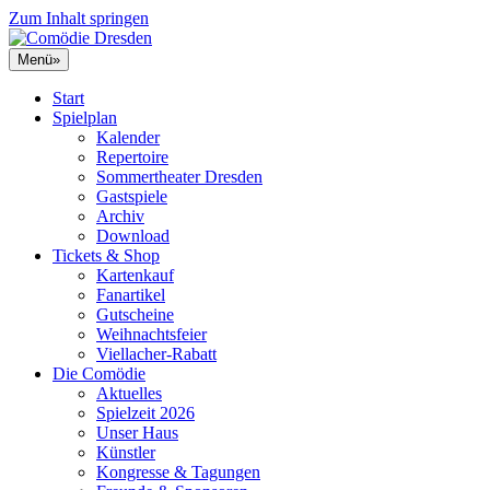
Zum Inhalt springen
Menü
»
Start
Spielplan
Kalender
Repertoire
Sommertheater Dresden
Gastspiele
Archiv
Download
Tickets & Shop
Kartenkauf
Fanartikel
Gutscheine
Weihnachtsfeier
Viellacher-Rabatt
Die Comödie
Aktuelles
Spielzeit 2026
Unser Haus
Künstler
Kongresse & Tagungen