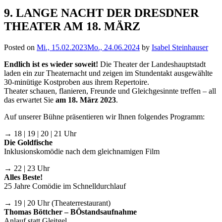
9. LANGE NACHT DER DRESDNER
THEATER AM 18. MÄRZ
Posted on
Mi., 15.02.2023
Mo., 24.06.2024
by
Isabel Steinhauser
Endlich ist es wieder soweit!
Die Theater der Landeshauptstadt
laden ein zur Theaternacht und zeigen im Stundentakt ausgewählte
30-minütige Kostproben aus ihrem Repertoire.
Theater schauen, flanieren, Freunde und Gleichgesinnte treffen – all
das erwartet Sie
am 18. März 2023
.
Auf unserer Bühne präsentieren wir Ihnen folgendes Programm:
→ 18 | 19 | 20 | 21 Uhr
Die Goldfische
Inklusionskomödie nach dem gleichnamigen Film
→ 22 | 23 Uhr
Alles Beste!
25 Jahre Comödie im Schnelldurchlauf
→ 19 | 20 Uhr (Theaterrestaurant)
Thomas Böttcher – BÖstandsaufnahme
Anlauf statt Gleitgel