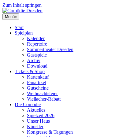
Zum Inhalt springen
Menü
»
Start
Spielplan
Kalender
Repertoire
Sommertheater Dresden
Gastspiele
Archiv
Download
Tickets & Shop
Kartenkauf
Fanartikel
Gutscheine
Weihnachtsfeier
Viellacher-Rabatt
Die Comödie
Aktuelles
Spielzeit 2026
Unser Haus
Künstler
Kongresse & Tagungen