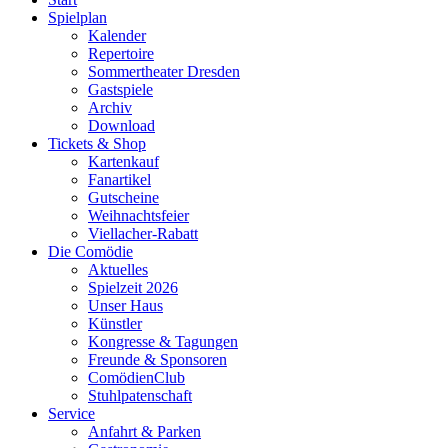
Spielplan
Kalender
Repertoire
Sommertheater Dresden
Gastspiele
Archiv
Download
Tickets & Shop
Kartenkauf
Fanartikel
Gutscheine
Weihnachtsfeier
Viellacher-Rabatt
Die Comödie
Aktuelles
Spielzeit 2026
Unser Haus
Künstler
Kongresse & Tagungen
Freunde & Sponsoren
ComödienClub
Stuhlpatenschaft
Service
Anfahrt & Parken