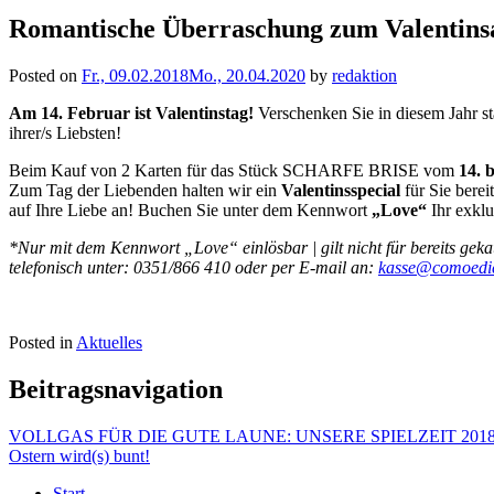
Romantische Überraschung zum Valentins
Posted on
Fr., 09.02.2018
Mo., 20.04.2020
by
redaktion
Am 14. Februar ist Valentinstag!
Verschenken Sie in diesem Jahr s
ihrer/s Liebsten!
Beim Kauf von 2 Karten für das Stück SCHARFE BRISE vom
14. 
Zum Tag der Liebenden halten wir ein
Valentinsspecial
für Sie berei
auf Ihre Liebe an! Buchen Sie unter dem Kennwort
„Love“
Ihr exklu
*Nur mit dem Kennwort „Love“ einlösbar | gilt nicht für bereits geka
telefonisch unter: 0351/866 410 oder per E-mail an:
kasse@comoedie
Posted in
Aktuelles
Beitragsnavigation
VOLLGAS FÜR DIE GUTE LAUNE: UNSERE SPIELZEIT 201
Ostern wird(s) bunt!
Start