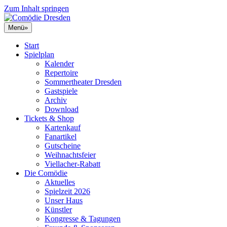
Zum Inhalt springen
Menü
»
Start
Spielplan
Kalender
Repertoire
Sommertheater Dresden
Gastspiele
Archiv
Download
Tickets & Shop
Kartenkauf
Fanartikel
Gutscheine
Weihnachtsfeier
Viellacher-Rabatt
Die Comödie
Aktuelles
Spielzeit 2026
Unser Haus
Künstler
Kongresse & Tagungen