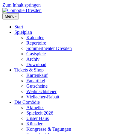
Zum Inhalt springen
Menü
»
Start
Spielplan
Kalender
Repertoire
Sommertheater Dresden
Gastspiele
Archiv
Download
Tickets & Shop
Kartenkauf
Fanartikel
Gutscheine
Weihnachtsfeier
Viellacher-Rabatt
Die Comödie
Aktuelles
Spielzeit 2026
Unser Haus
Künstler
Kongresse & Tagungen