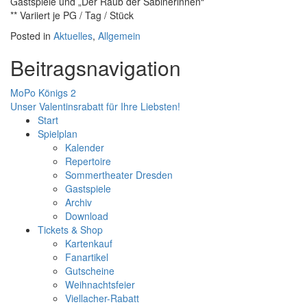
Gastspiele und „Der Raub der Sabinerinnen“
** Variiert je PG / Tag / Stück
Posted in
Aktuelles
,
Allgemein
Beitragsnavigation
MoPo Königs 2
Unser Valentinsrabatt für Ihre Liebsten!
Start
Spielplan
Kalender
Repertoire
Sommertheater Dresden
Gastspiele
Archiv
Download
Tickets & Shop
Kartenkauf
Fanartikel
Gutscheine
Weihnachtsfeier
Viellacher-Rabatt