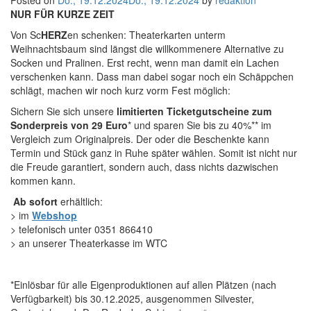
Posted on
Do., 19.12.2024
Do., 19.12.2024
by
redaktion
NUR FÜR KURZE ZEIT
Von Sc
HERZ
en schenken: Theaterkarten unterm
Weihnachtsbaum sind längst die willkommenere Alternative zu
Socken und Pralinen. Erst recht, wenn man damit ein Lachen
verschenken kann. Dass man dabei sogar noch ein Schäppchen
schlägt, machen wir noch kurz vorm Fest möglich:
Sichern Sie sich unsere
limitierten Ticketgutscheine zum
Sonderpreis von 29 Euro
* und sparen Sie bis zu 40%** im
Vergleich zum Originalpreis. Der oder die Beschenkte kann
Termin und Stück ganz in Ruhe später wählen. Somit ist nicht nur
die Freude garantiert, sondern auch, dass nichts dazwischen
kommen kann.
Ab sofort
erhältlich:
> im
Webshop
> telefonisch unter 0351 866410
> an unserer Theaterkasse im WTC
*Einlösbar für alle Eigenproduktionen auf allen Plätzen (nach
Verfügbarkeit) bis 30.12.2025, ausgenommen Silvester,