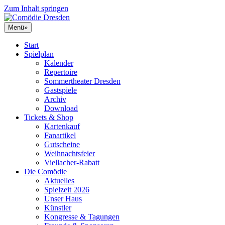
Zum Inhalt springen
Menü
»
Start
Spielplan
Kalender
Repertoire
Sommertheater Dresden
Gastspiele
Archiv
Download
Tickets & Shop
Kartenkauf
Fanartikel
Gutscheine
Weihnachtsfeier
Viellacher-Rabatt
Die Comödie
Aktuelles
Spielzeit 2026
Unser Haus
Künstler
Kongresse & Tagungen