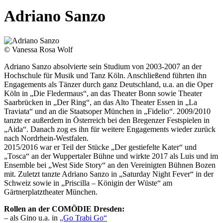
Adriano Sanzo
© Vanessa Rosa Wolf
Adriano Sanzo absolvierte sein Studium von 2003-2007 an der
Hochschule für Musik und Tanz Köln. Anschließend führten ihn
Engagements als Tänzer durch ganz Deutschland, u.a. an die Oper
Köln in „Die Fledermaus“, an das Theater Bonn sowie Theater
Saarbrücken in „Der Ring“, an das Alto Theater Essen in „La
Traviata“ und an die Staatsoper München in „Fidelio“. 2009/2010
tanzte er außerdem in Österreich bei den Bregenzer Festspielen in
„Aida“. Danach zog es ihn für weitere Engagements wieder zurück
nach Nordrhein-Westfalen.
2015/2016 war er Teil der Stücke „Der gestiefelte Kater“ und
„Tosca“ an der Wuppertaler Bühne und wirkte 2017 als Luis und im
Ensemble bei „West Side Story“ an den Vereinigten Bühnen Bozen
mit. Zuletzt tanzte Adriano Sanzo in „Saturday Night Fever“ in der
Schweiz sowie in „Priscilla – Königin der Wüste“ am
Gärtnerplatztheater München.
Rollen an der COMÖDIE Dresden:
– als Gino u.a. in
„Go Trabi Go“