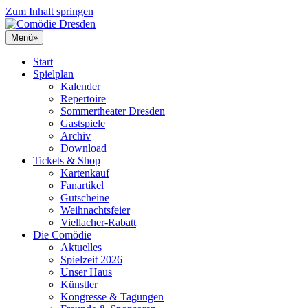
Zum Inhalt springen
Menü
»
Start
Spielplan
Kalender
Repertoire
Sommertheater Dresden
Gastspiele
Archiv
Download
Tickets & Shop
Kartenkauf
Fanartikel
Gutscheine
Weihnachtsfeier
Viellacher-Rabatt
Die Comödie
Aktuelles
Spielzeit 2026
Unser Haus
Künstler
Kongresse & Tagungen