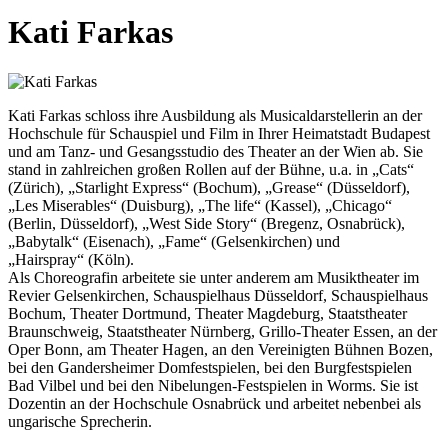
Kati Farkas
Kati Farkas schloss ihre Ausbildung als Musicaldarstellerin an der
Hochschule für Schauspiel und Film in Ihrer Heimatstadt Budapest
und am Tanz- und Gesangsstudio des Theater an der Wien ab. Sie
stand in zahlreichen großen Rollen auf der Bühne, u.a. in „Cats“
(Zürich), „Starlight Express“ (Bochum), „Grease“ (Düsseldorf),
„Les Miserables“ (Duisburg), „The life“ (Kassel), „Chicago“
(Berlin, Düsseldorf), „West Side Story“ (Bregenz, Osnabrück),
„Babytalk“ (Eisenach), „Fame“ (Gelsenkirchen) und
„Hairspray“ (Köln).
Als Choreografin arbeitete sie unter anderem am Musiktheater im
Revier Gelsenkirchen, Schauspielhaus Düsseldorf, Schauspielhaus
Bochum, Theater Dortmund, Theater Magdeburg, Staatstheater
Braunschweig, Staatstheater Nürnberg, Grillo-Theater Essen, an der
Oper Bonn, am Theater Hagen, an den Vereinigten Bühnen Bozen,
bei den Gandersheimer Domfestspielen, bei den Burgfestspielen
Bad Vilbel und bei den Nibelungen-Festspielen in Worms. Sie ist
Dozentin an der Hochschule Osnabrück und arbeitet nebenbei als
ungarische Sprecherin.