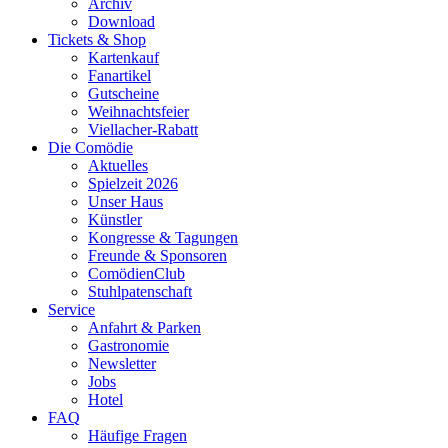
Archiv
Download
Tickets & Shop
Kartenkauf
Fanartikel
Gutscheine
Weihnachtsfeier
Viellacher-Rabatt
Die Comödie
Aktuelles
Spielzeit 2026
Unser Haus
Künstler
Kongresse & Tagungen
Freunde & Sponsoren
ComödienClub
Stuhlpatenschaft
Service
Anfahrt & Parken
Gastronomie
Newsletter
Jobs
Hotel
FAQ
Häufige Fragen