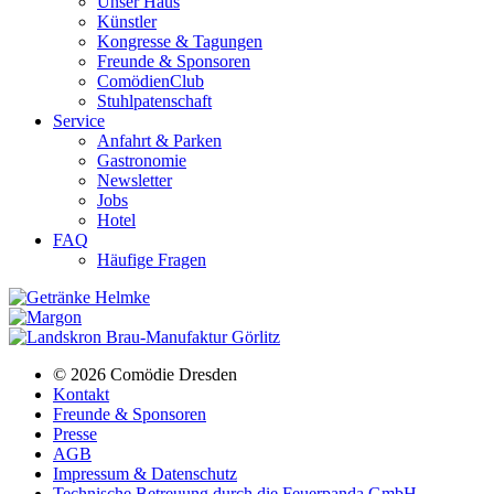
Unser Haus
Künstler
Kongresse & Tagungen
Freunde & Sponsoren
ComödienClub
Stuhlpatenschaft
Service
Anfahrt & Parken
Gastronomie
Newsletter
Jobs
Hotel
FAQ
Häufige Fragen
© 2026 Comödie Dresden
Kontakt
Freunde & Sponsoren
Presse
AGB
Impressum & Datenschutz
Technische Betreuung durch die Feuerpanda GmbH