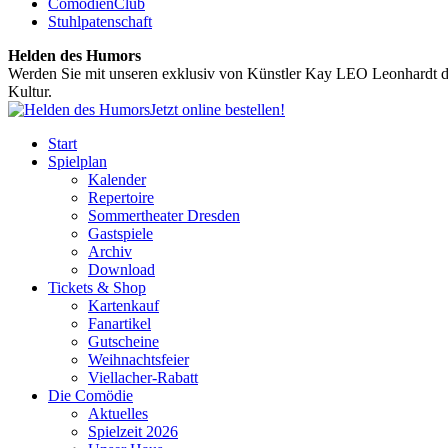
ComödienClub
Stuhlpatenschaft
Helden des Humors
Werden Sie mit unseren exklusiv von Künstler Kay LEO Leonhardt de
Kultur.
Jetzt online bestellen!
Start
Spielplan
Kalender
Repertoire
Sommertheater Dresden
Gastspiele
Archiv
Download
Tickets & Shop
Kartenkauf
Fanartikel
Gutscheine
Weihnachtsfeier
Viellacher-Rabatt
Die Comödie
Aktuelles
Spielzeit 2026