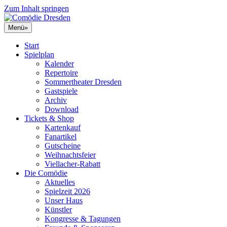
Zum Inhalt springen
Menü
»
Start
Spielplan
Kalender
Repertoire
Sommertheater Dresden
Gastspiele
Archiv
Download
Tickets & Shop
Kartenkauf
Fanartikel
Gutscheine
Weihnachtsfeier
Viellacher-Rabatt
Die Comödie
Aktuelles
Spielzeit 2026
Unser Haus
Künstler
Kongresse & Tagungen