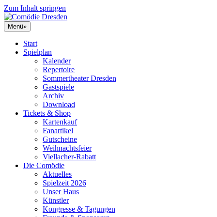
Zum Inhalt springen
Menü
»
Start
Spielplan
Kalender
Repertoire
Sommertheater Dresden
Gastspiele
Archiv
Download
Tickets & Shop
Kartenkauf
Fanartikel
Gutscheine
Weihnachtsfeier
Viellacher-Rabatt
Die Comödie
Aktuelles
Spielzeit 2026
Unser Haus
Künstler
Kongresse & Tagungen