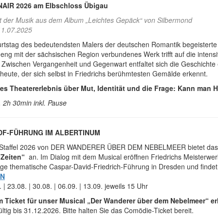
IR 2026 am Elbschloss Übigau
t der Musik aus dem Album „Leichtes Gepäck“ von Silbermond
11.07.2025
tstag des bedeutendsten Malers der deutschen Romantik begeisterte d
 eng mit der sächsischen Region verbundenes Werk trifft auf die inte
ischen Vergangenheit und Gegenwart entfaltet sich die Geschichte ei
eute, der sich selbst in Friedrichs berühmtesten Gemälde erkennt.
s Theatererlebnis über Mut, Identität und die Frage: Kann man 
. 2h 30min inkl. Pause
DF-FÜHRUNG IM ALBERTINUM
r Staffel 2026 von DER WANDERER ÜBER DEM NEBELMEER bietet da
Zeiten“
an. Im Dialog mit dem Musical eröffnen Friedrichs Meisterwer
nzige thematische Caspar-David-Friedrich-Führung in Dresden und finde
EN
 | 23.08. | 30.08. | 06.09. | 13.09. jeweils 15 Uhr
em Ticket für unser Musical „Der Wanderer über dem Nebelmeer“ er
ltig bis 31.12.2026. Bitte halten Sie das Comödie-Ticket bereit.