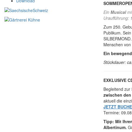
Download
SOMMEROPENA
Ein
Musical
mi
Uraufführung: 
Zum 250. Gebur
Publikum. Sein
SILBERMOND. Zw
Menschen von h
Ein bewegende
Stückdauer: ca
EXKLUSIVE C
Begleitend zu
zwischen den 
aktuell die ei
JETZT BUCH
Termine: 09.08.
Tipp: Mit Ihr
Albertinum.
Gü