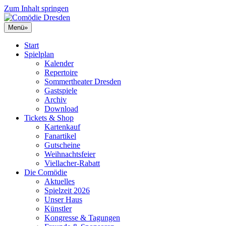
Zum Inhalt springen
Menü
»
Start
Spielplan
Kalender
Repertoire
Sommertheater Dresden
Gastspiele
Archiv
Download
Tickets & Shop
Kartenkauf
Fanartikel
Gutscheine
Weihnachtsfeier
Viellacher-Rabatt
Die Comödie
Aktuelles
Spielzeit 2026
Unser Haus
Künstler
Kongresse & Tagungen