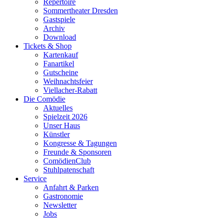
Repertoire
Sommertheater Dresden
Gastspiele
Archiv
Download
Tickets & Shop
Kartenkauf
Fanartikel
Gutscheine
Weihnachtsfeier
Viellacher-Rabatt
Die Comödie
Aktuelles
Spielzeit 2026
Unser Haus
Künstler
Kongresse & Tagungen
Freunde & Sponsoren
ComödienClub
Stuhlpatenschaft
Service
Anfahrt & Parken
Gastronomie
Newsletter
Jobs